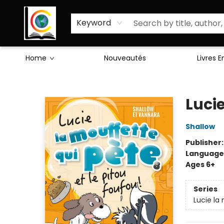
Sciences Humaines
Activités & Jeux
Enseignants
Littérature
À Propos de Nous
Keyword
Home
Nouveautés
Livres 
Librairie Cote Ouest
Lucie
Shallow
Publisher
Language
Ages 6+
Series
Lucie la