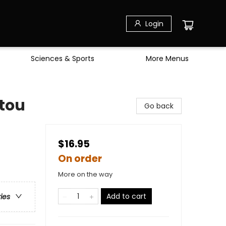
Login
Sciences & Sports
More Menus
itou
Go back
$16.95
On order
More on the way
Add to cart
ries