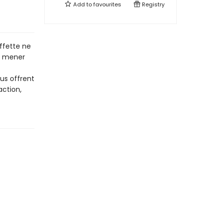
Add to
favourites
Registry
uffette ne
de mener
us offrent
action,