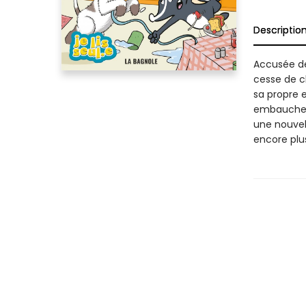
Descriptio
Accusée de 
cesse de c
sa propre e
embaucher 
une nouvel
encore plus