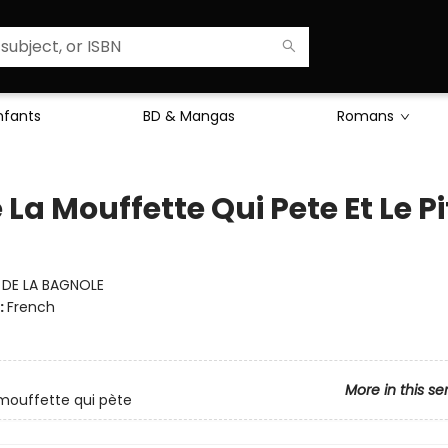
Enfants
BD & Mangas
Romans
 La Mouffette Qui Pete Et Le P
:
DE LA BAGNOLE
:
French
More in this se
 mouffette qui pète