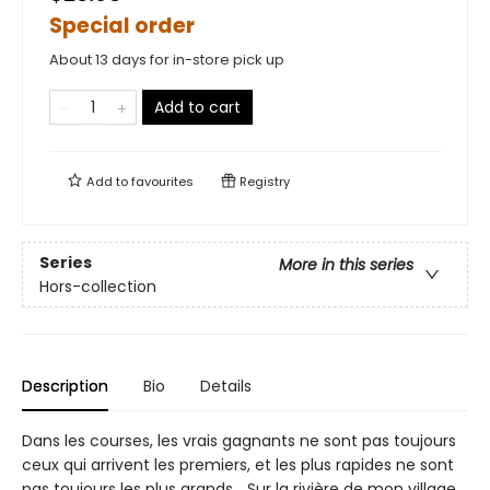
Special order
About 13 days for in-store pick up
Add to cart
Add to
favourites
Registry
Series
More in this series
Hors-collection
Description
Bio
Details
Dans les courses, les vrais gagnants ne sont pas toujours
ceux qui arrivent les premiers, et les plus rapides ne sont
pas toujours les plus grands… Sur la rivière de mon village,