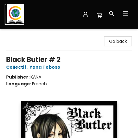
Librairie Cote Ouest
Go back
Black Butler # 2
Collectif
,
Yana Toboso
Publisher:
KANA
Language:
French