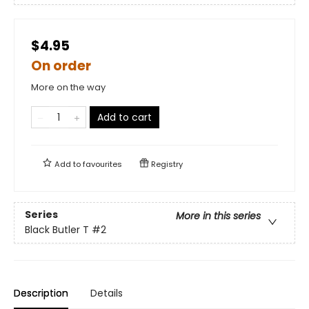
$4.95
On order
More on the way
Add to cart
Add to
favourites
Registry
Series
More in this series
Black Butler T
#2
Description
Details