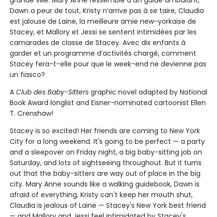
grande ville. Mary Anne ressemble à un guide ambulant,
Dawn a peur de tout, Kristy n’arrive pas à se taire, Claudia
est jalouse de Laine, la meilleure amie new-yorkaise de
Stacey, et Mallory et Jessi se sentent intimidées par les
camarades de classe de Stacey. Avec dix enfants à
garder et un programme d’activités chargé, comment
Stacey fera-t-elle pour que le week-end ne devienne pas
un fiasco?
A
Club des Baby-Sitters
graphic novel adapted by National
Book Award longlist and Eisner-nominated cartoonist Ellen
T. Crenshaw!
Stacey is so excited! Her friends are coming to New York
City for a long weekend. It's going to be perfect — a party
and a sleepover on Friday night, a big baby-sitting job on
Saturday, and lots of sightseeing throughout. But it turns
out that the baby-sitters are way out of place in the big
city. Mary Anne sounds like a walking guidebook, Dawn is
afraid of everything, Kristy can't keep her mouth shut,
Claudia is jealous of Laine — Stacey's New York best friend
— and Mallory and Jessi feel intimidated by Stacey's