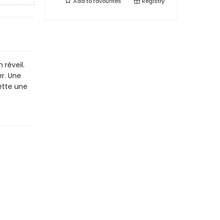
Add to
favourites
Registry
 réveil.
er. Une
ette une