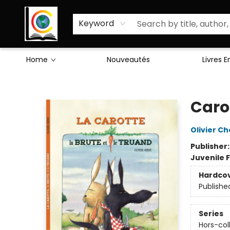
Sciences Humaines
Activités & Jeux
Enseignants
Littérature
À Propos de Nous
Keyword
Home
Nouveautés
Livres 
Librairie Cote Ouest
Carot
Olivier C
Publisher
Juvenile F
Hardco
Publishe
Series
Hors-col