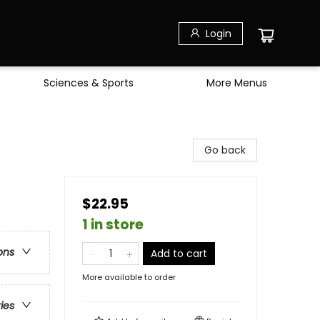
Login
Sciences & Sports
More Menus
Go back
$22.95
1 in store
ons
Add to cart
More available to order
ries