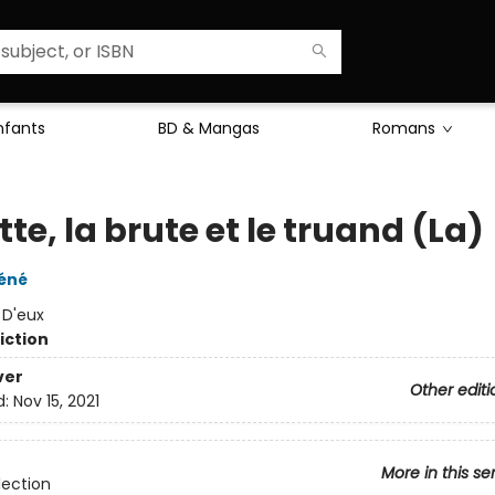
Enfants
BD & Mangas
Romans
te, la brute et le truand (La)
héné
:
D'eux
iction
ver
Other editi
d:
Nov 15, 2021
More in this se
lection