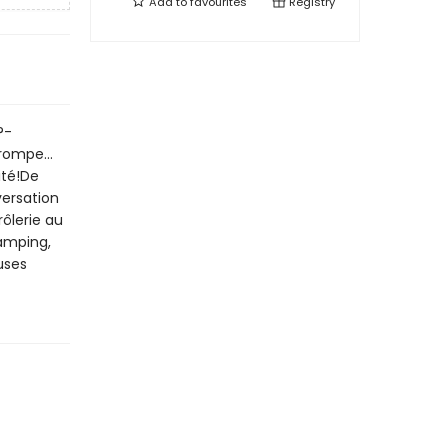
Add to
favourites
Registry
?-
 trompe…
ité!De
versation
rôlerie au
amping,
uses