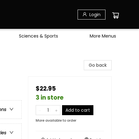
Login
Sciences & Sports
More Menus
Go back
$22.95
3 in store
ons
Add to cart
More available to order
ries