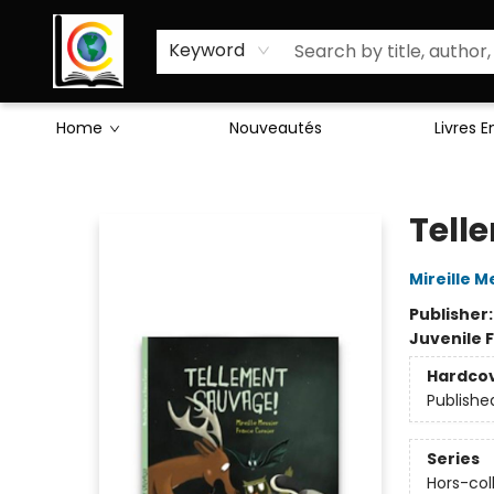
Sciences Humaines
Activités & Jeux
Enseignants
Littérature
À Propos de Nous
Keyword
Home
Nouveautés
Livres 
Librairie Cote Ouest
Tell
Mireille M
Publisher
Juvenile F
Hardco
Publishe
Series
Hors-col