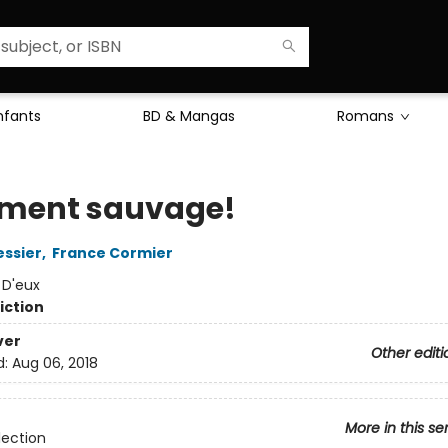
Enfants
BD & Mangas
Romans
ement sauvage!
essier
,
France Cormier
:
D'eux
iction
ver
Other editi
d:
Aug 06, 2018
More in this se
lection