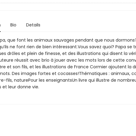
n
Bio
Details
Papa, que font les animaux sauvages pendant que nous dormons
qu’ils ne font rien de bien intéressant.Vous savez quoi? Papa se
es drôles et plein de finesse, et des illustrations qui disent la vér
auteure réussit avec brio à jouer avec les mots lors de cette con
re et son fils, et les illustrations de France Cormier ajoutent la d
s mots. Des images fortes et cocasses!Thématiques : animaux, c
re-fils, naturePour les enseignantsUn livre qui illustre de nombre
 et leur donne vie.