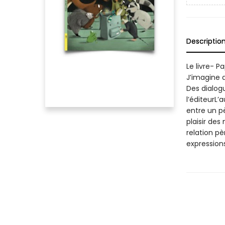
Descriptio
Le livre- 
J’imagine 
Des dialogu
l’éditeurL’
entre un pè
plaisir de
relation pè
expressions