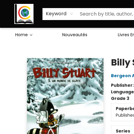
Sciences Humaines
Activités & Jeux
Enseignants
Littérature
À Propos de Nous
Keyword
Home
Nouveautés
Livres 
Librairie Cote Ouest
Bill
Bergeon A
Publisher
Language
Grade 3
Paperb
Publishe
Series