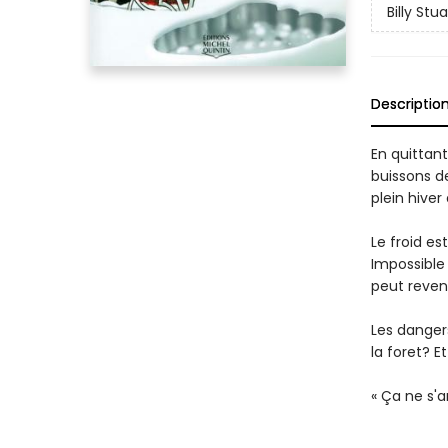
Billy Stua
Descriptio
En quittant
buissons de
plein hiver
Le froid es
Impossible
peut reveni
Les danger
la foret? E
« Ça ne s'a