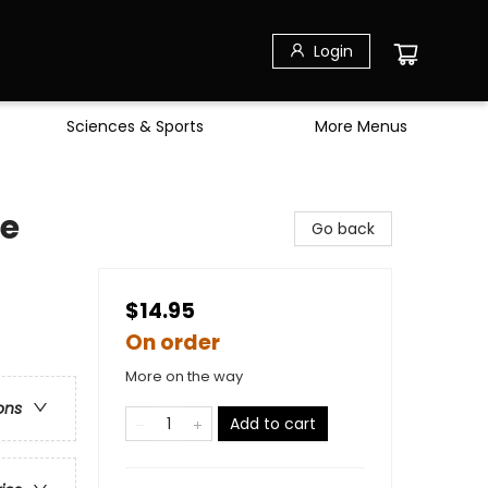
Login
Sciences & Sports
More Menus
ce
Go back
$14.95
On order
More on the way
ons
Add to cart