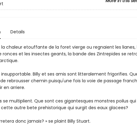
More in this se
rt
n
Details
 la chaleur etouffante de la foret vierge ou regnaient les lianes, 
 ronces et les insectes geants, la bande des Zintrepides se ret
 arctique.
t insupportable. Billy et ses amis sont litteralement frigorifies. Qu
 de rebrousser chemin puisqu'une fois la voie de passage franch
r en arriere.
s se multiplient. Que sont ces gigantesques monstres poilus qu
t cette autre bete prehistorique qui surgit des eaux glacees?
rretera donc jamais? » se plaint Billy Stuart.