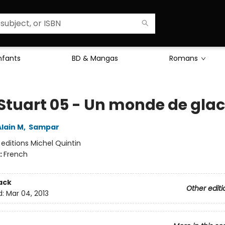
Enfants
BD & Mangas
Romans
y Stuart 05 - Un monde de gla
lain M
,
Sampar
:
editions Michel Quintin
:
French
ack
Other editi
d:
Mar 04, 2013