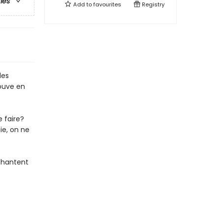
ries
Add to
favourites
Registry
les
rouve en
e faire?
ie, on ne
i hantent