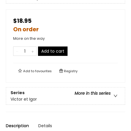
$18.95
On order
More on the way
Add to cart
Add to
favourites
Registry
Series
More in this series
Victor et Igor
Description
Details