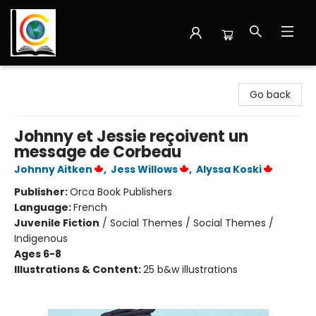
Librairie Cote Ouest
Go back
Johnny et Jessie reçoivent un
message de Corbeau
Johnny Aitken
,
Jess Willows
,
Alyssa Koski
Publisher:
Orca Book Publishers
Language:
French
Juvenile Fiction
/
Social Themes / Social Themes /
Indigenous
Ages 6-8
Illustrations & Content:
25 b&w illustrations