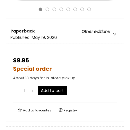
Paperback
Other editions
Published:
May 19, 2026
$9.95
Special order
About 13 days for in-store pick up
Add to cart
Add to
favourites
Registry