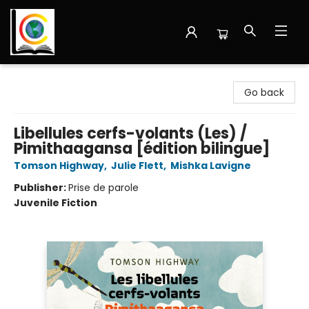
Librairie Cote Ouest
Go back
Libellules cerfs-volants (Les) /
Pimithaagansa [édition bilingue]
Tomson Highway
,
Julie Flett
,
Mishka Lavigne
Publisher:
Prise de parole
Juvenile Fiction