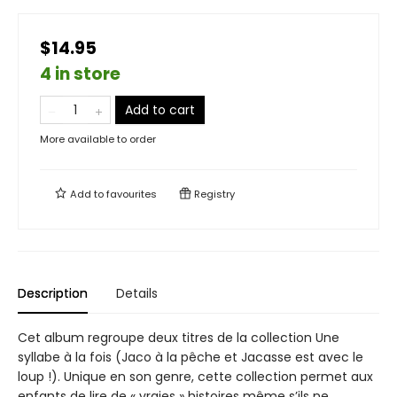
$14.95
4 in store
Add to cart
More available to order
Add to
favourites
Registry
Description
Details
Cet album regroupe deux titres de la collection Une
syllabe à la fois (Jaco à la pêche et Jacasse est avec le
loup !). Unique en son genre, cette collection permet aux
enfants de lire de « vraies » histoires même s’ils ne