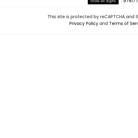
:
978177
Show all digits
This site is protected by reCAPTCHA and 
Privacy Policy
and
Terms of Ser