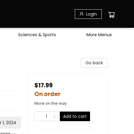
Login
Sciences & Sports
More Menus
Go back
$17.99
On order
More on the way
Add to cart
 1, 2024