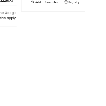
2228xxx
Add to
favourites
Registry
the Google
vice
apply.