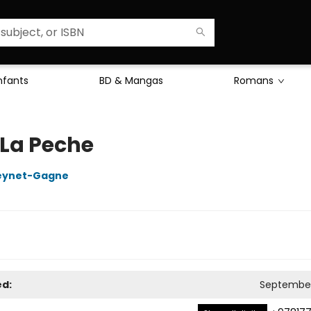
Enfants
BD & Mangas
Romans
 La Peche
reynet-Gagne
ed:
September