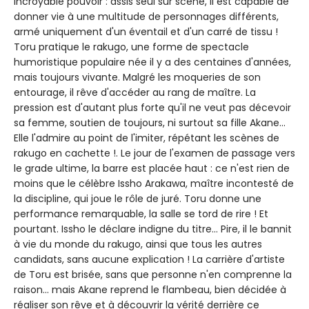
incroyable pouvoir : assis seul sur scène, il est capable de
donner vie à une multitude de personnages différents,
armé uniquement d'un éventail et d'un carré de tissu !
Toru pratique le rakugo, une forme de spectacle
humoristique populaire née il y a des centaines d'années,
mais toujours vivante. Malgré les moqueries de son
entourage, il rêve d'accéder au rang de maître. La
pression est d'autant plus forte qu'il ne veut pas décevoir
sa femme, soutien de toujours, ni surtout sa fille Akane...
Elle l'admire au point de l'imiter, répétant les scènes de
rakugo en cachette !. Le jour de l'examen de passage vers
le grade ultime, la barre est placée haut : ce n'est rien de
moins que le célèbre Issho Arakawa, maître incontesté de
la discipline, qui joue le rôle de juré. Toru donne une
performance remarquable, la salle se tord de rire ! Et
pourtant. Issho le déclare indigne du titre... Pire, il le bannit
à vie du monde du rakugo, ainsi que tous les autres
candidats, sans aucune explication ! La carrière d'artiste
de Toru est brisée, sans que personne n'en comprenne la
raison... mais Akane reprend le flambeau, bien décidée à
réaliser son rêve et à découvrir la vérité derrière ce