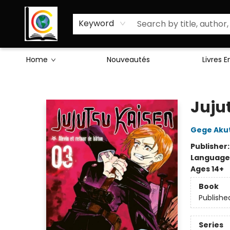
Sciences Humaines
Activités & Jeux
Enseignants
Littérature
À Propos de Nous
Keyword
Home
Nouveautés
Livres 
Librairie Cote Ouest
Juju
Gege Aku
Publisher
Language
Ages 14+
Book
Publishe
Series