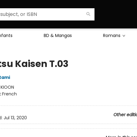
Enfants
BD & Mangas
Romans
tsu Kaisen T.03
tami
:
KIOON
:
French
Other editi
d:
Jul 13, 2020