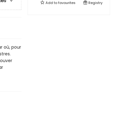
ries
Add to
favourites
Registry
ur où, pour
stres.
rouver
ar