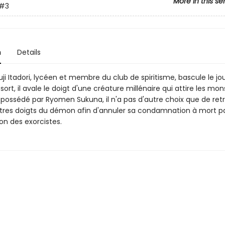
More in this se
#3
n
Details
uji Itadori, lycéen et membre du club de spiritisme, bascule le jo
 sort, il avale le doigt d'une créature millénaire qui attire les mon
possédé par Ryomen Sukuna, il n'a pas d'autre choix que de ret
utres doigts du démon afin d'annuler sa condamnation à mort p
ion des exorcistes.