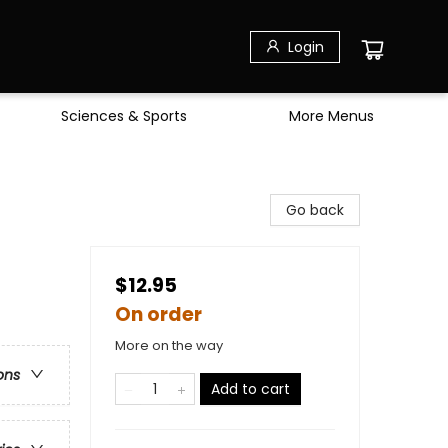
Login
Sciences & Sports
More Menus
Go back
$12.95
On order
More on the way
ons
Add to cart