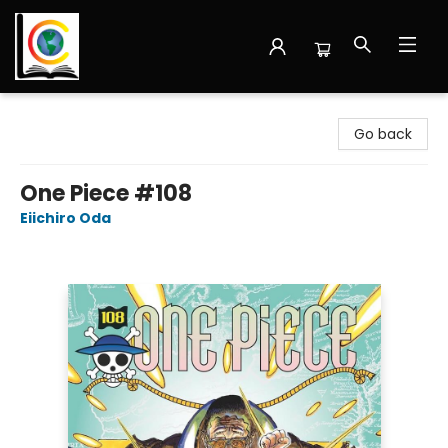
Librairie Cote Ouest
Go back
One Piece #108
Eiichiro Oda