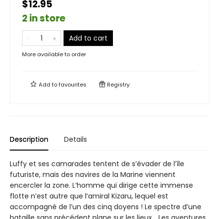
$12.95
2 in store
Add to cart
More available to order
Add to
favourites
Registry
Description
Details
Luffy et ses camarades tentent de s’évader de l’île
futuriste, mais des navires de la Marine viennent
encercler la zone. L’homme qui dirige cette immense
flotte n’est autre que l’amiral Kizaru, lequel est
accompagné de l’un des cinq doyens ! Le spectre d’une
bataille sans précédent plane sur les lieux… Les aventures