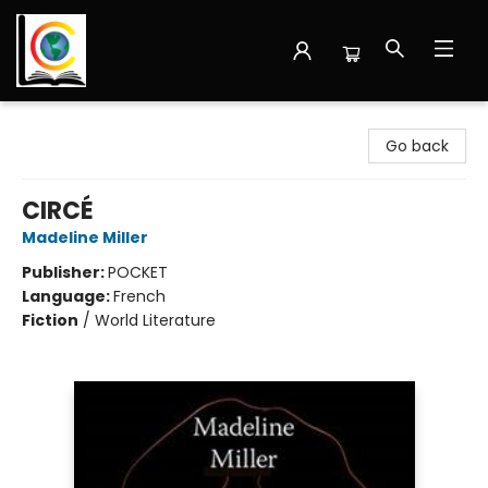
Librairie Cote Ouest
Go back
CIRCÉ
Madeline Miller
Publisher:
POCKET
Language:
French
Fiction
/
World Literature