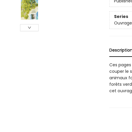
Publishe
Series
Ouvrage
Descriptio
Ces pages 
couper le 
animaux fa
forêts ver
cet ouvrage