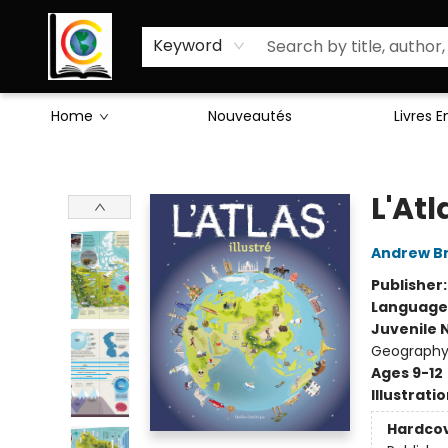
Sciences Humaines
Activités & Jeux
Enseignants
Littérature
À Propos de Nous
Keyword
Home
Nouveautés
Livres 
Librairie Cote Ouest
L'Atl
Andrew B
Publisher
Language
Juvenile 
Geography 
Ages 9-12
Illustrati
Hardco