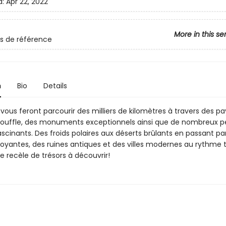
d:
Apr 22, 2022
More in this se
s de référence
n
Bio
Details
vous feront parcourir des milliers de kilomètres à travers des p
souffle, des monuments exceptionnels ainsi que de nombreux p
scinants. Des froids polaires aux déserts brûlants en passant pa
doyantes, des ruines antiques et des villes modernes au rythme t
 recèle de trésors à découvrir!