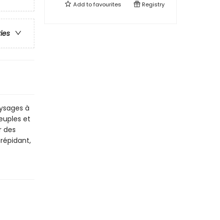
Add to
favourites
Registry
ries
aysages à
euples et
r des
répidant,