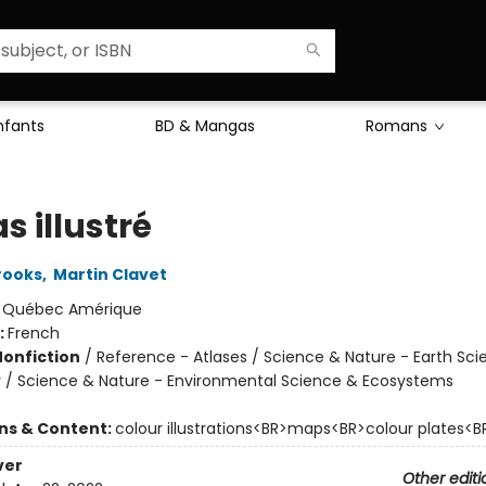
Enfants
BD & Mangas
Romans
as illustré
rooks
,
Martin Clavet
:
Québec Amérique
:
French
Nonfiction
/
Reference - Atlases / Science & Nature - Earth Sci
/ Science & Nature - Environmental Science & Ecosystems
ons & Content:
colour illustrations<BR>maps<BR>colour plates<B
ver
Other editi