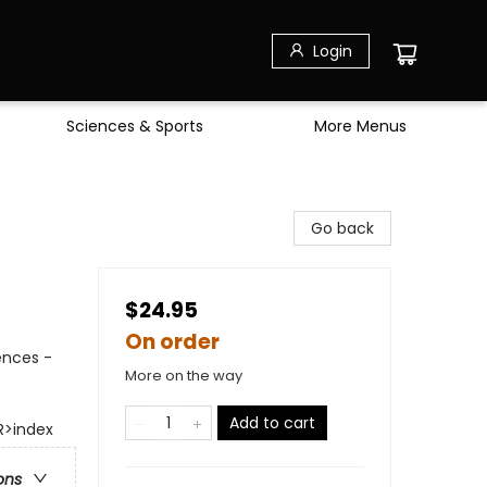
Login
Sciences & Sports
More Menus
Go back
$24.95
On order
ences -
More on the way
Add to cart
R>index
ons