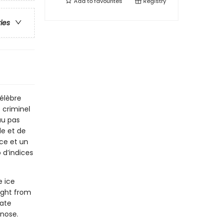
Add to
favourites
Registry
ries
célèbre
 criminel
au pas
le et de
uce et un
d’indices
e ice
ight from
vate
 nose.