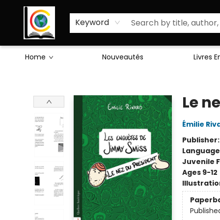
Sciences Humaines
Activités & Jeux
Enseignants
Littérature
À Propos de Nous
Keyword
Home
Nouveautés
Livres 
Librairie Cote Ouest
Le n
Émilie Riv
Publisher
Language
Juvenile F
Ages 9-12
Illustrati
Paperb
Publishe