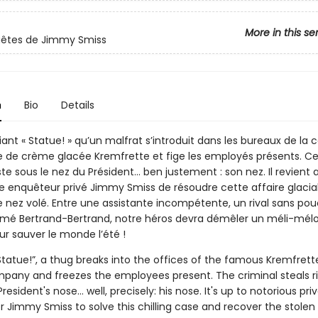
More in this se
uêtes de Jimmy Smiss
n
Bio
Details
iant « Statue! » qu’un malfrat s’introduit dans les bureaux de la 
de crème glacée Kremfrette et fige les employés présents. Ce
uste sous le nez du Président… ben justement : son nez. Il revient 
re enquêteur privé Jimmy Smiss de résoudre cette affaire glacia
e nez volé. Entre une assistante incompétente, un rival sans po
é Bertrand-Bertrand, notre héros devra démêler un méli-mélo 
ur sauver le monde l’été !
tatue!”, a thug breaks into the offices of the famous Kremfrett
any and freezes the employees present. The criminal steals r
resident's nose... well, precisely: his nose. It's up to notorious pri
r Jimmy Smiss to solve this chilling case and recover the stolen