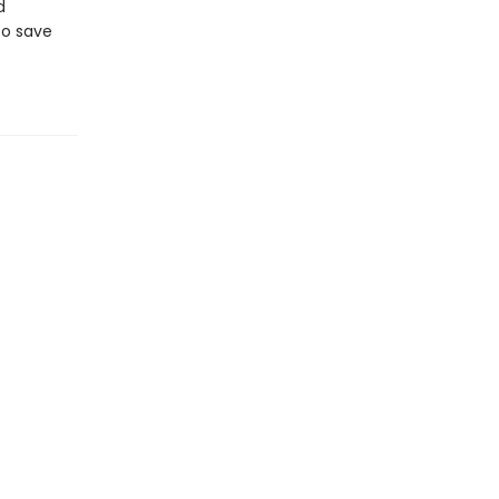
d
to save