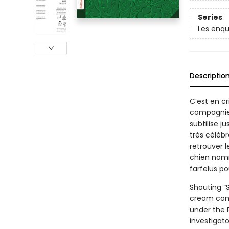
Series
Les enq
Descriptio
C’est en cr
compagnie 
subtilise j
très célèb
retrouver l
chien nomm
farfelus po
Shouting “S
cream comp
under the P
investigato