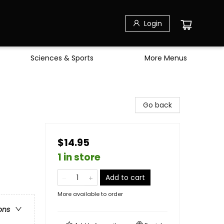
Login
Sciences & Sports
More Menus
Go back
$14.95
1 in store
Add to cart
More available to order
ons