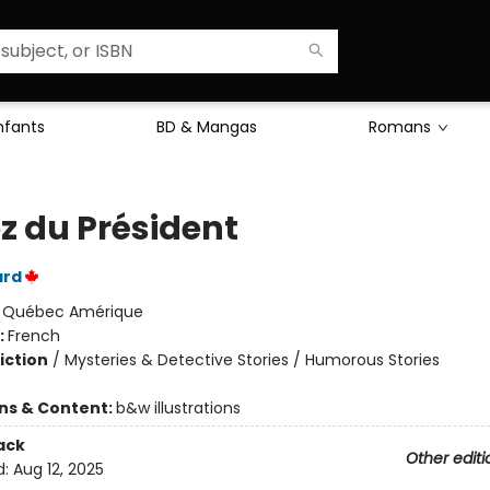
Enfants
BD & Mangas
Romans
ez du Président
ard
:
Québec Amérique
:
French
iction
/
Mysteries & Detective Stories / Humorous Stories
ons & Content:
b&w illustrations
ack
Other editi
d:
Aug 12, 2025