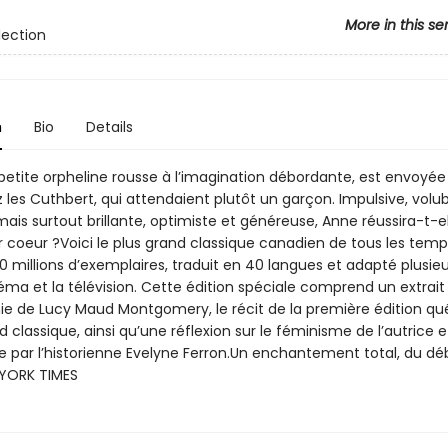
More in this se
lection
n
Bio
Details
petite orpheline rousse à l’imagination débordante, est envoyée
 les Cuthbert, qui attendaient plutôt un garçon. Impulsive, volub
ais surtout brillante, optimiste et généreuse, Anne réussira-t-el
r coeur ?Voici le plus grand classique canadien de tous les tem
0 millions d’exemplaires, traduit en 40 langues et adapté plusieu
éma et la télévision. Cette édition spéciale comprend un extrai
hie de Lucy Maud Montgomery, le récit de la première édition q
 classique, ainsi qu’une réflexion sur le féminisme de l’autrice 
 par l’historienne Evelyne Ferron.Un enchantement total, du déb
 YORK TIMES