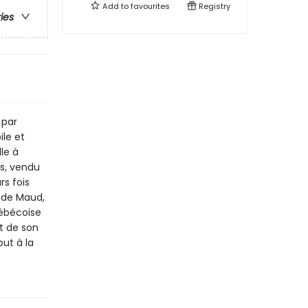
Add to
favourites
Registry
ries
 par
ile et
le à
ps, vendu
rs fois
t de Maud,
uébécoise
et de son
ut à la