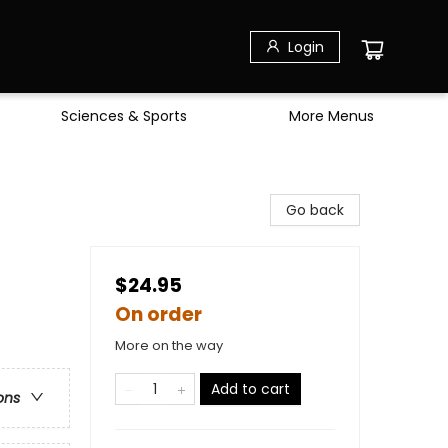
Login
Sciences & Sports
More Menus
Go back
$24.95
On order
More on the way
Add to cart
ons