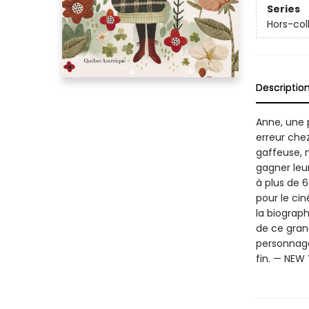
Series
Hors-col
Descriptio
Anne, une 
erreur chez
gaffeuse, m
gagner leu
à plus de 6
pour le cin
la biograp
de ce grand
personnage
fin. — NEW