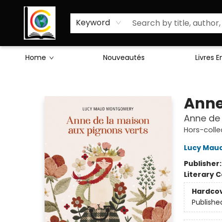
Sciences Humaines
Activités & Jeux
Enseignants
Littérature
À Propos de Nous
Keyword
Home
Nouveautés
Livres 
Librairie Cote Ouest
Anne,
Anne de 
Hors-colle
Lucy Mau
Publisher
Literary C
Hardco
Publishe