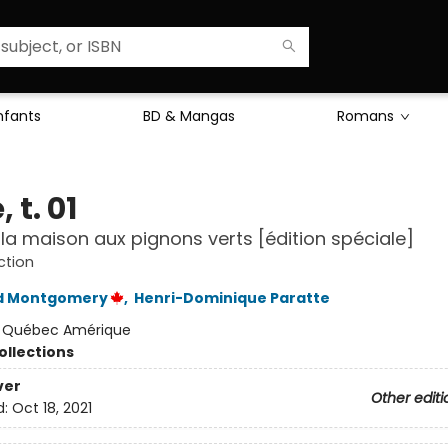
Enfants
BD & Mangas
Romans
 t. 01
la maison aux pignons verts [édition spéciale]
ction
d Montgomery
,
Henri-Dominique Paratte
:
Québec Amérique
ollections
ver
Other editi
d:
Oct 18, 2021