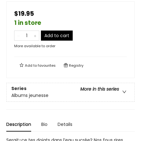
$19.95
1 in store
Add to cart
More available to order
Add to
favourites
Registry
Series
More in this series
Albums jeunesse
Description
Bio
Details
Serait-ce tes doigts dans l’eau sucrée? Nos fous rires