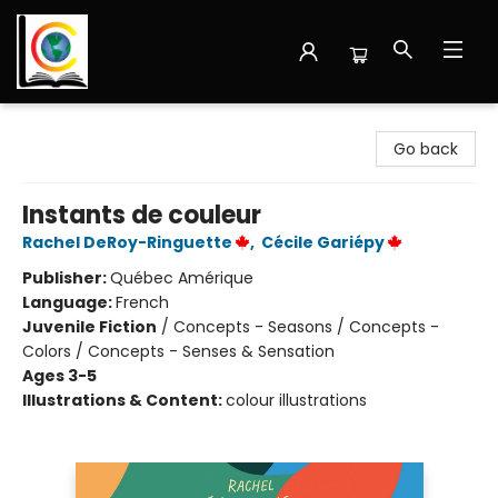
Librairie Cote Ouest
Go back
Instants de couleur
Rachel DeRoy-Ringuette
,
Cécile Gariépy
Publisher:
Québec Amérique
Language:
French
Juvenile Fiction
/
Concepts - Seasons / Concepts -
Colors / Concepts - Senses & Sensation
Ages 3-5
Illustrations & Content:
colour illustrations