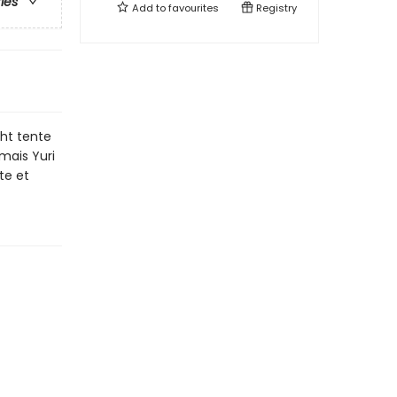
ries
Add to
favourites
Registry
ght tente
mais Yuri
te et