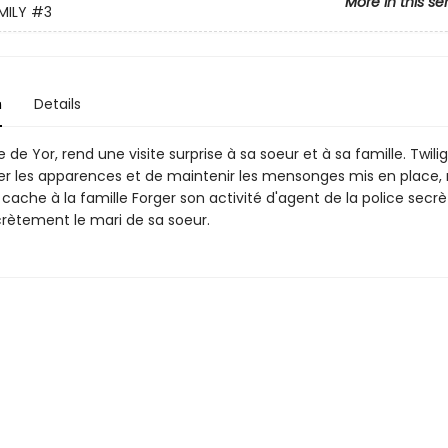
More in this se
MILY
#3
n
Details
ère de Yor, rend une visite surprise à sa soeur et à sa famille. Twili
er les apparences et de maintenir les mensonges mis en place, 
l cache à la famille Forger son activité d'agent de la police secrè
crètement le mari de sa soeur.