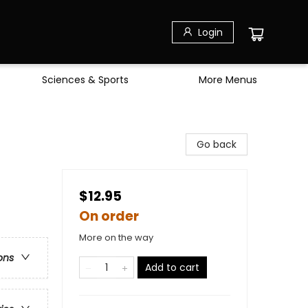
Login
Sciences & Sports
More Menus
Go back
$12.95
On order
More on the way
ons
Add to cart