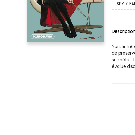
SPY X FA
Descriptio
Yuri, le fr
de préserv
se méfie. I
évalue dis