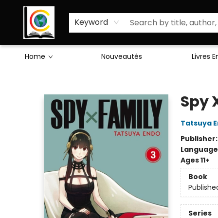
Sciences Humaines
Activités & Jeux
Enseignants
Littérature
À Propos de Nous
Keyword
Home
Nouveautés
Livres 
Librairie Cote Ouest
Spy 
Tatsuya 
Publisher
Language
Ages 11+
Book
Publishe
Series