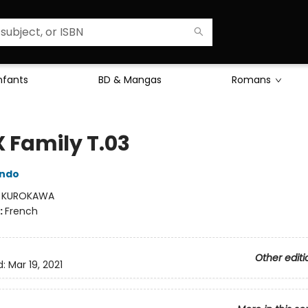
Enfants
BD & Mangas
Romans
X Family T.03
Endo
:
KUROKAWA
:
French
Other editi
d:
Mar 19, 2021