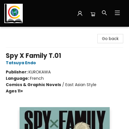
Librairie Cote Ouest
Go back
Spy X Family T.01
Tatsuya Endo
Publisher:
KUROKAWA
Language:
French
Comics & Graphic Novels
/
East Asian Style
Ages 11+