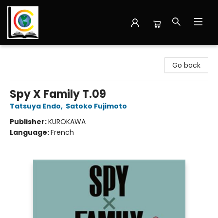
Librairie Cote Ouest
Go back
Spy X Family T.09
Tatsuya Endo
,
Satoko Fujimoto
Publisher:
KUROKAWA
Language:
French