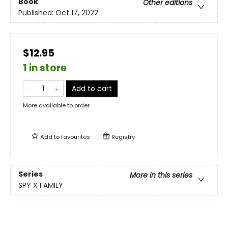
Book
Other editions
Published:
Oct 17, 2022
$12.95
1 in store
Add to cart
More available to order
Add to
favourites
Registry
Series
More in this series
SPY X FAMILY