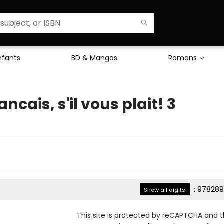
Enfants
BD & Mangas
Romans
ancais, s'il vous plait! 3
:
978289
Show all digits
This site is protected by reCAPTCHA and 