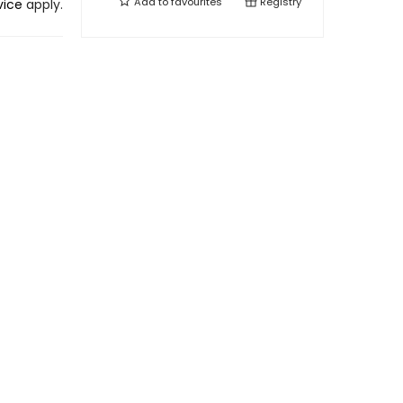
Add to
favourites
Registry
vice
apply.