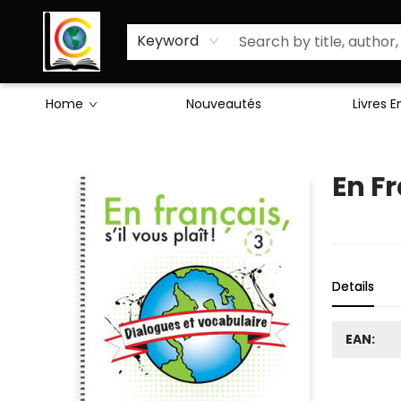
Sciences Humaines
Activités & Jeux
Enseignants
Littérature
À Propos de Nous
Keyword
Home
Nouveautés
Livres 
Librairie Cote Ouest
En Fr
Details
EAN: