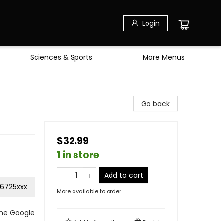
Login
Sciences & Sports
More Menus
Go back
$32.99
1 in store
Add to cart
6725xxx
More available to order
the Google