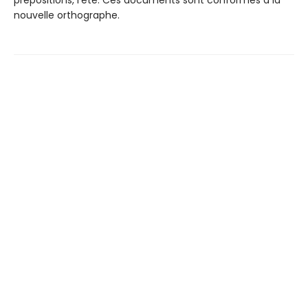
prépositions, l’été. Ces documents sont conformes à la
nouvelle orthographe.