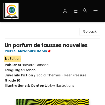
Librairie Cote Ouest
Go back
Un parfum de fausses nouvelles
Pierre-Alexandre Bonin
1st Edition
Publisher:
Bayard Canada
Language:
French
Juvenile Fiction
/
Social Themes - Peer Pressure
Grade 10
Illustrations & Content:
b&w illustrations