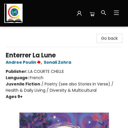
Librairie Cote Ouest
Go back
Enterrer La Lune
Andree Poulin
,
Sonali Zohra
Publisher:
LA COURTE CHELLE
Language:
French
Juvenile Fiction
/
Poetry (see also Stories in Verse) /
Health & Daily Living / Diversity & Multicultural
Ages 9+