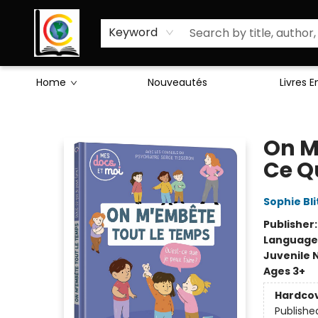
Sciences Humaines
Activités & Jeux
Enseignants
Littérature
À Propos de Nous
Keyword
Home
Nouveautés
Livres 
Librairie Cote Ouest
On M
Ce Q
Sophie Bl
Publisher
Language
Juvenile 
Ages 3+
Hardco
Publishe