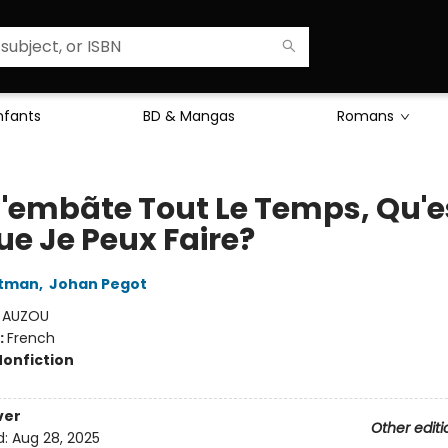
Enfants
BD & Mangas
Romans
'embãte Tout Le Temps, Qu'e
ue Je Peux Faire?
itman
,
Johan Pegot
:
AUZOU
:
French
Nonfiction
ver
Other editi
d:
Aug 28, 2025