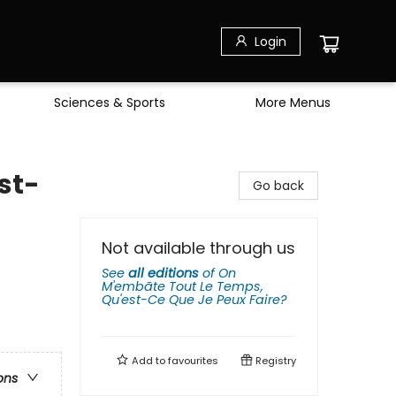
Login
Sciences & Sports
More Menus
st-
Go back
Not available through us
See
all editions
of
On
M'embãte Tout Le Temps,
Qu'est-Ce Que Je Peux Faire?
Add to
favourites
Registry
ons