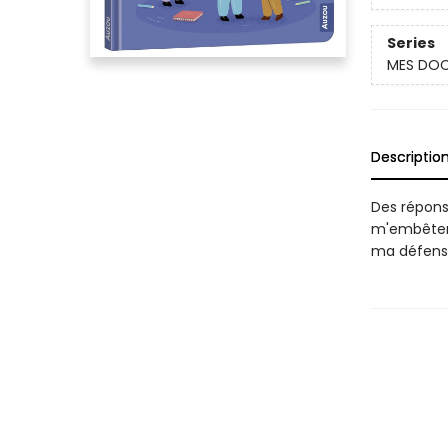
Series
MES DOC
Descriptio
Des répons
m'embêter?
ma défens