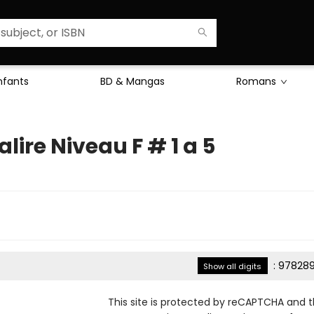
Enfants
BD & Mangas
Romans
alire Niveau F # 1 a 5
:
978289
Show all digits
This site is protected by reCAPTCHA and 