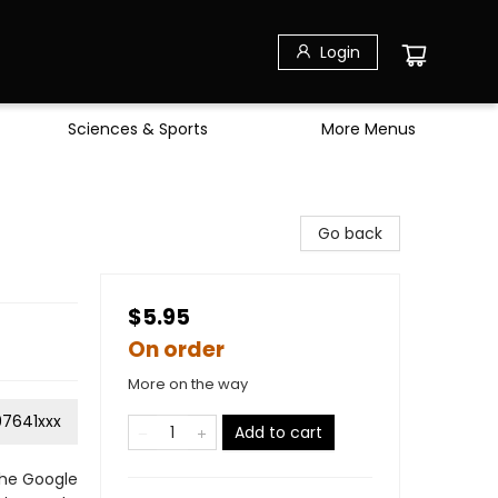
Login
Sciences & Sports
More Menus
Go back
$5.95
On order
More on the way
7641xxx
Add to cart
the Google