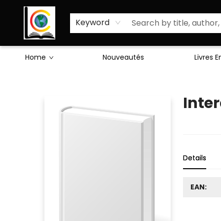
Sciences Humaines
Activités & Jeux
Enseignants
Littérature
À Propos de Nous
Keyword
Home
Nouveautés
Livres 
Librairie Cote Ouest
Inter
Details
EAN: