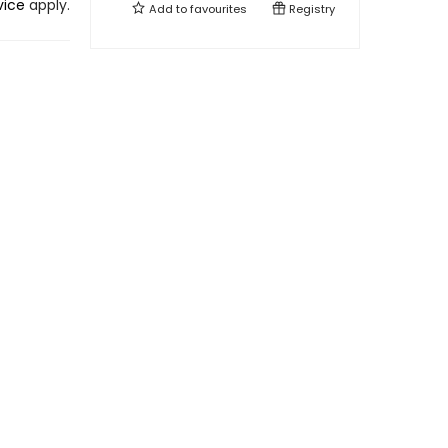
vice
apply.
Add to
favourites
Registry