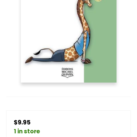
$9.95
1 in store