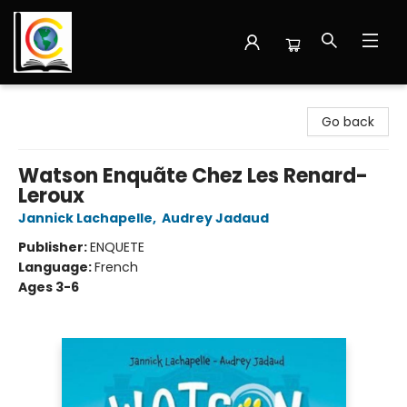
Librairie Cote Ouest
Go back
Watson Enquãte Chez Les Renard-
Leroux
Jannick Lachapelle
,
Audrey Jadaud
Publisher:
ENQUETE
Language:
French
Ages 3-6