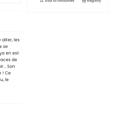
Add to
favourites
Registry
lter, les
x se
iya en est
traces de
r... Son
e ! Ce
u, le