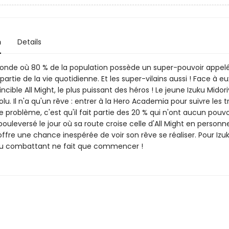
n
Details
nde où 80 % de la population possède un super-pouvoir appelé a
partie de la vie quotidienne. Et les super-vilains aussi ! Face à eu
vincible All Might, le plus puissant des héros ! Le jeune Izuku Midor
lu. Il n'a qu'un rêve : entrer à la Hero Academia pour suivre les 
Le problème, c'est qu'il fait partie des 20 % qui n'ont aucun pouvoi
bouleversé le jour où sa route croise celle d'All Might en personn
 offre une chance inespérée de voir son rêve se réaliser. Pour Izuk
du combattant ne fait que commencer !