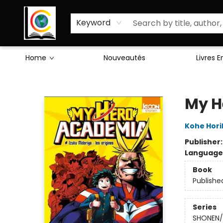
Sciences Humaines
Activités & Jeux
Enseignants
Littérature
À Propos de Nous
Keyword
Home
Nouveautés
Livres 
Librairie Cote Ouest
My H
Kohe Hori
Publisher
Language
Book
Publishe
Series
SHONEN/