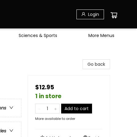
Login
Sciences & Sports
More Menus
Go back
$12.95
1 in store
ons
Add to cart
More available to order
ries