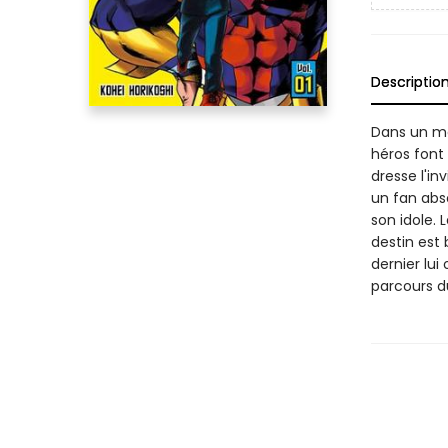
Descriptio
Dans un mo
héros font 
dresse l'in
un fan abso
son idole. 
destin est 
dernier lui
parcours 