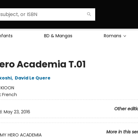
Enfants
BD & Mangas
Romans
ero Academia T.01
koshi
,
David Le Quere
:
KIOON
:
French
Other editi
d:
May 23, 2016
More in this se
MY HERO ACADEMIA