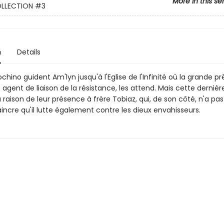
More in this se
LLECTION
#3
n
Details
chino guident Am'lyn jusqu'à l'Eglise de l'Infinité où la grande pr
 agent de liaison de la résistance, les attend. Mais cette dernièr
a raison de leur présence à frère Tobiaz, qui, de son côté, n'a pa
incre qu'il lutte également contre les dieux envahisseurs.