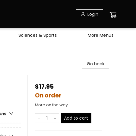
Login
Sciences & Sports
More Menus
Go back
$17.95
On order
More on the way
ons
Add to cart