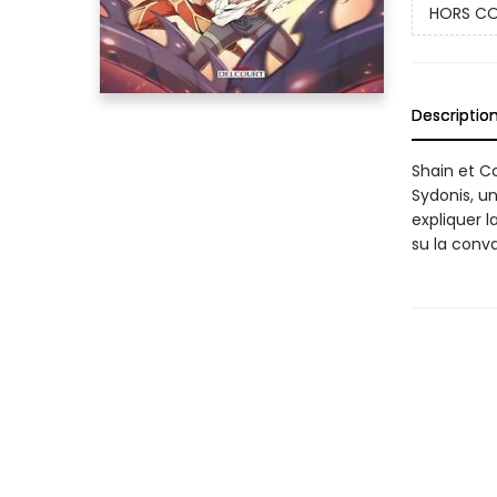
HORS CO
Descriptio
Shain et Co
Sydonis, un
expliquer l
su la conva