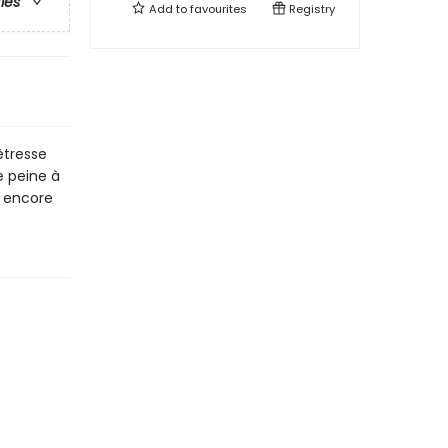
ries
Add to
favourites
Registry
êtresse
e peine à
s encore