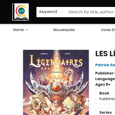
Sciences Humaines
Activités & Jeux
Enseignants
Littérature
À Propos de Nous
Keyword
Home
Nouveautés
Livres 
Librairie Cote Ouest
LES 
Patrick So
Publisher
Language
Ages 8+
Book
Publishe
Series