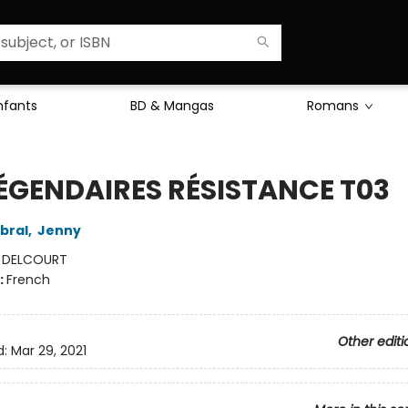
Enfants
BD & Mangas
Romans
LÉGENDAIRES RÉSISTANCE T03
bral
,
Jenny
:
DELCOURT
:
French
Other editi
d:
Mar 29, 2021