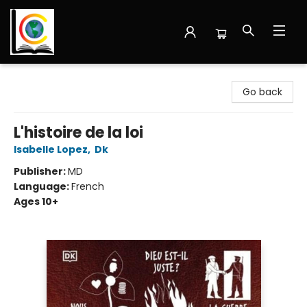
Librairie Cote Ouest
Go back
L'histoire de la loi
Isabelle Lopez
,
Dk
Publisher:
MD
Language:
French
Ages 10+