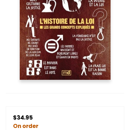
$34.95
On order