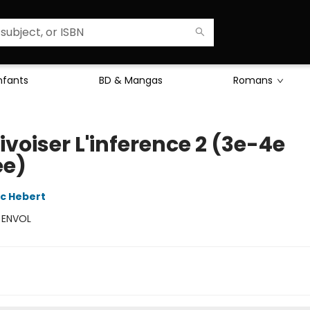
Enfants
BD & Mangas
Romans
voiser L'inference 2 (3e-4e
e)
c Hebert
:
ENVOL