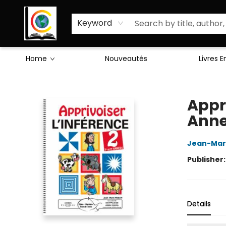
Sciences Humaines
Activités & Jeux
Enseignants
Littérature
À Propos de Nous
Keyword
Home
Nouveautés
Livres 
Librairie Cote Ouest
Appri
Anne
Jean-Mar
Publisher
Details