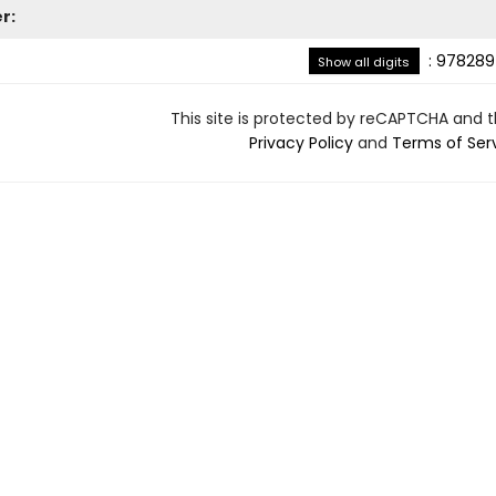
r:
:
978289
Show all digits
This site is protected by reCAPTCHA and 
Privacy Policy
and
Terms of Ser