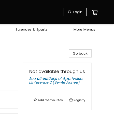
Login
Sciences & Sports
More Menus
Go back
Not available through us
See
all editions
of
Apprivoiser
L'inference 2 (3e-4e Annee)
Add to
favourites
Registry