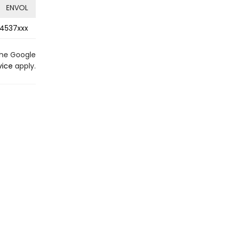
ENVOL
4537xxx
the Google
vice
apply.