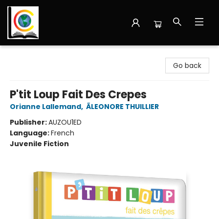
Librairie Cote Ouest
Go back
P'tit Loup Fait Des Crepes
Orianne Lallemand
,
ÃLEONORE THUILLIER
Publisher:
AUZOU1ED
Language:
French
Juvenile Fiction