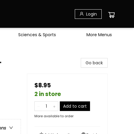
Login
Sciences & Sports
More Menus
-
Go back
$8.95
2 in store
Add to cart
More available to order
ons