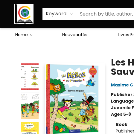
Sciences Humaines
Activités & Jeux
Enseignants
Littérature
À Propos de Nous
Keyword
Home
Nouveautés
Livres 
Librairie Cote Ouest
Les H
Sauv
Maxime Gi
Publisher
Language
Juvenile F
Ages 5-8
Book
Publishe