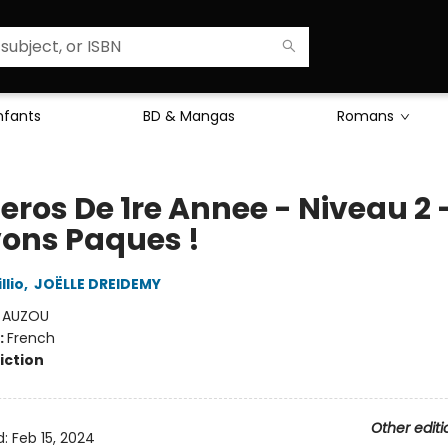
Enfants
BD & Mangas
Romans
eros De 1re Annee - Niveau 2 
ons Paques !
llio
,
JOËLLE DREIDEMY
:
AUZOU
:
French
iction
Other editi
d:
Feb 15, 2024