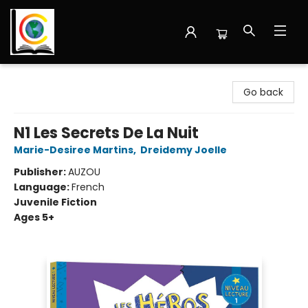
Librairie Cote Ouest
Go back
N1 Les Secrets De La Nuit
Marie-Desiree Martins
,
Dreidemy Joelle
Publisher:
AUZOU
Language:
French
Juvenile Fiction
Ages 5+