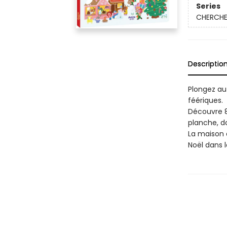
Series
CHERCHE
Descriptio
Plongez au
féériques.
Découvre 8
planche, d
La maison d
Noël dans l