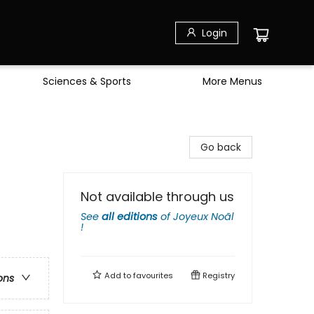
Login
Sciences & Sports
More Menus
Go back
Not available through us
See
all editions
of
Joyeux Noãl
!
Add to
favourites
Registry
ons