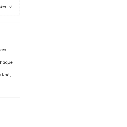
ries
ers
 chaque
 Noël,