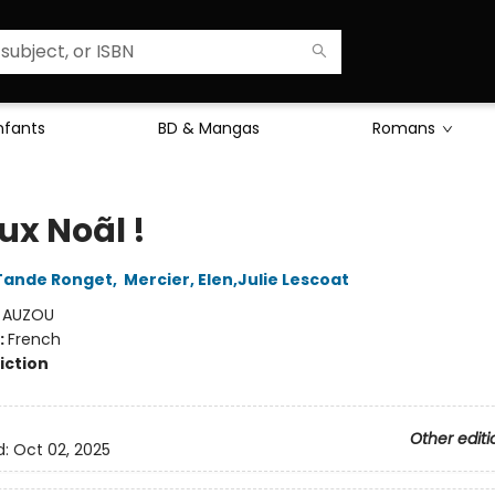
Enfants
BD & Mangas
Romans
x Noãl !
 Tande Ronget
,
Mercier, Elen,Julie Lescoat
:
AUZOU
:
French
iction
Other editi
d:
Oct 02, 2025