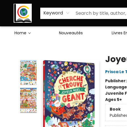
Sciences Humaines
Activités & Jeux
Enseignants
Littérature
À Propos de Nous
Keyword
Home
Nouveautés
Livres 
Librairie Cote Ouest
Joyeu
Prisca Le
Publisher
Language
Juvenile F
Ages 5+
Book
Publishe