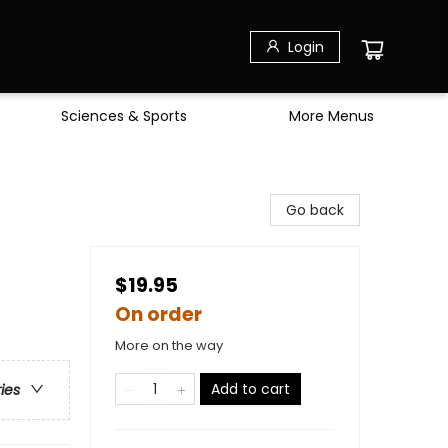
Login
Sciences & Sports
More Menus
Go back
$19.95
On order
More on the way
Add to cart
ries