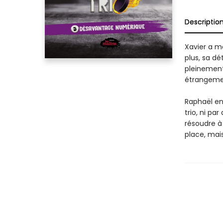
Descriptio
Xavier a ma
plus, sa d
pleinement
étrangeme
Raphaël en 
trio, ni par
résoudre à 
place, mais