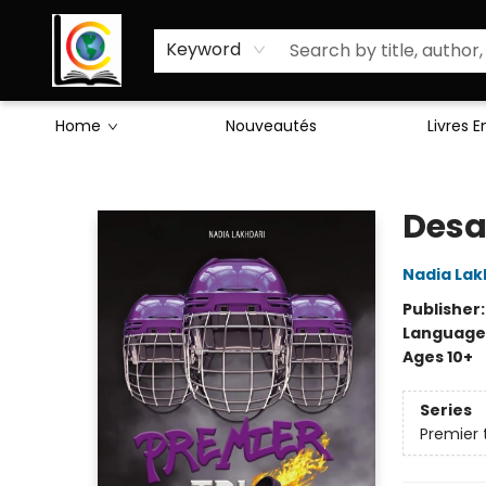
Sciences Humaines
Activités & Jeux
Enseignants
Littérature
À Propos de Nous
Keyword
Home
Nouveautés
Livres 
Librairie Cote Ouest
Desa
Nadia Lak
Publisher
Language
Ages 10+
Series
Premier t