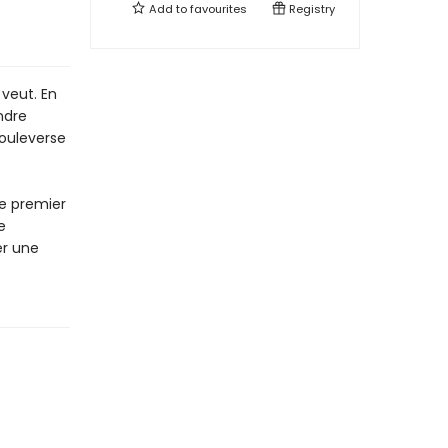
Add to
favourites
Registry
 veut. En
ndre
bouleverse
le premier
e
er une