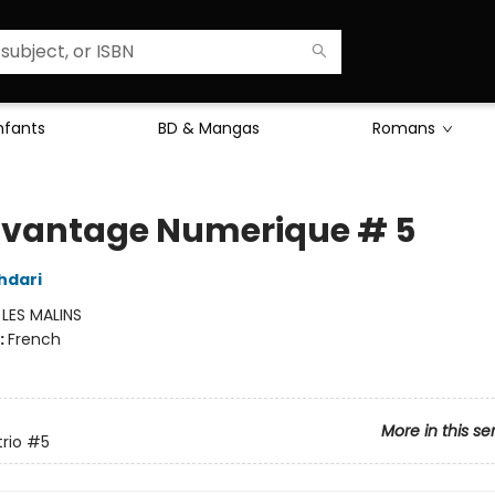
Enfants
BD & Mangas
Romans
vantage Numerique # 5
hdari
:
LES MALINS
:
French
More in this se
rio
#5