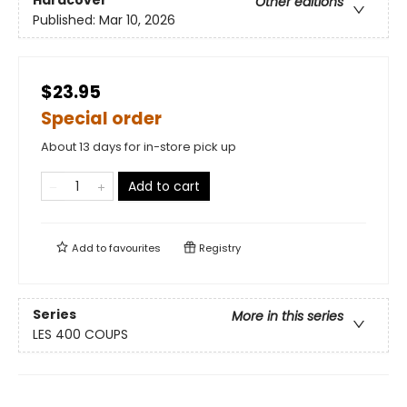
Hardcover
Other editions
Published:
Mar 10, 2026
$23.95
Special order
About 13 days for in-store pick up
Add to cart
Add to
favourites
Registry
Series
More in this series
LES 400 COUPS