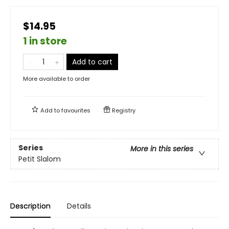
$14.95
1 in store
Add to cart
More available to order
Add to
favourites
Registry
Series
More in this series
Petit Slalom
Description
Details