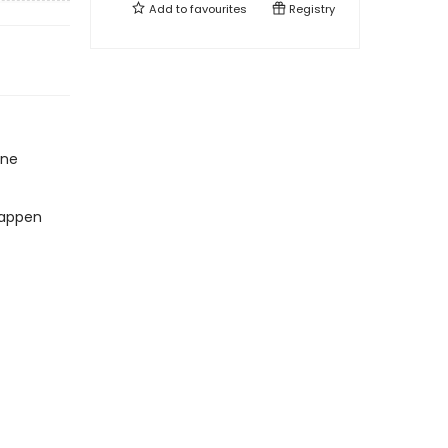
Add to
favourites
Registry
une
 happen