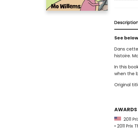
Descriptio
See below 
Dans cette 
histoire. Ma
In this boo
when the b
Original tit
AWARDS
2011 Pr
• 2011 Pri