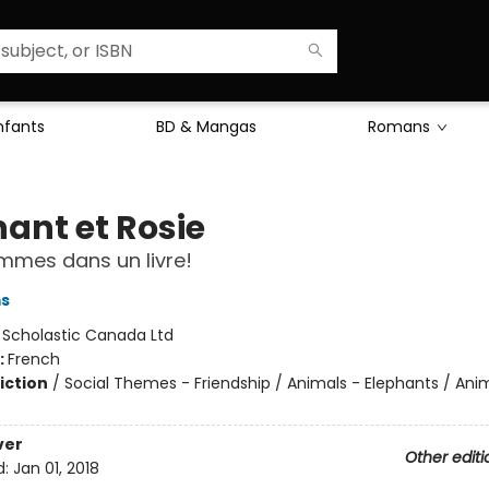
Enfants
BD & Mangas
Romans
hant et Rosie
mmes dans un livre!
ms
:
Scholastic Canada Ltd
:
French
iction
/
Social Themes - Friendship / Animals - Elephants / Anim
ver
Other editi
d:
Jan 01, 2018