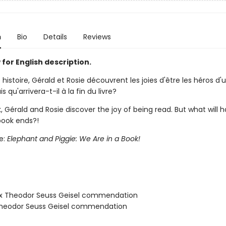
n
Bio
Details
Reviews
for English description.
histoire, Gérald et Rosie découvrent les joies d'être les héros d'
is qu'arrivera-t-il à la fin du livre?
k, Gérald and Rosie discover the joy of being read. But what will
ook ends?!
le:
Elephant and Piggie: We Are in a Book!
ix Theodor Seuss Geisel commendation
x Theodor Seuss Geisel commendation