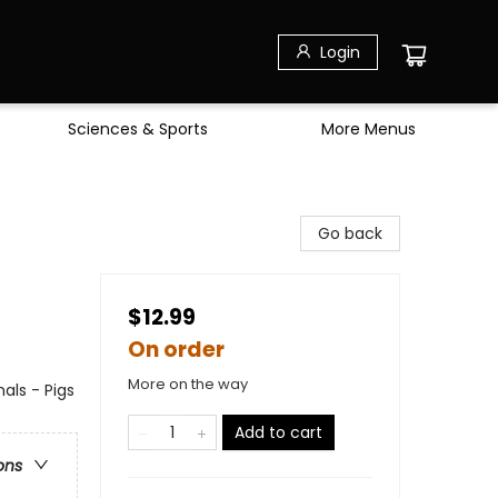
Login
Sciences & Sports
More Menus
Go back
$12.99
On order
More on the way
als - Pigs
Add to cart
ons