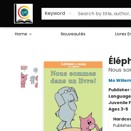
Sciences Humaines
Activités & Jeux
Enseignants
Littérature
À Propos de Nous
Keyword
Home
Nouveautés
Livres 
Librairie Cote Ouest
Élép
Nous so
Mo Wille
Publisher
Language
Juvenile F
Ages 3-5
Hardco
Publishe