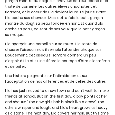
garçon montre du doigt ses cheveux couleur ébène et la
traite de corneille. Les autres élèves chuchotent et
ricanent, et le coeur de Lila devient lourd. Le jour suivant,
Lila cache ses cheveux. Mais cette fois, le petit garçon
montre du doigt sa peau foncée en riant. Et quand Lila
cache sa peau, ce sont de ses yeux que le petit garçon
se moque.
Lila aperçoit une corneille sur sa route. Elle tente de
chasser l'oiseau, mais il semble l'attendre chaque soir.
Doucement, cet oiseau si sombre donnera un peu
d'espoir à Lila et lui insufflera le courage d'être elle-même
et de briller.
Une histoire poignante sur l'intimidation et sur
l'acceptation de nos différences et de celles des autres.
Lila has just moved to a new town and can't wait to make
friends at school. But on the first day, a boy points at her
and shouts: "The new girl's hair is black like a crow!" The
others whisper and laugh, and Lila's heart grows as heavy
as a stone. The next day, Lila covers her hair. But this time,