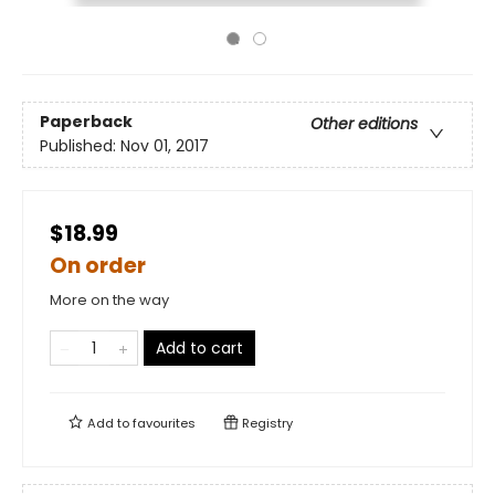
Paperback
Other editions
Published:
Nov 01, 2017
$18.99
On order
More on the way
Add to cart
Add to
favourites
Registry