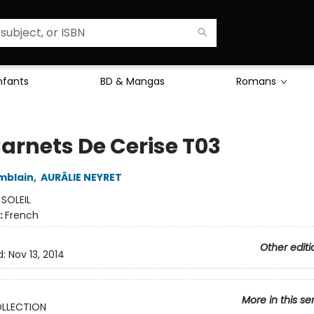
Enfants
BD & Mangas
Romans
Carnets De Cerise T03
mblain
,
AURÃLIE NEYRET
:
SOLEIL
:
French
Other editi
d:
Nov 13, 2014
More in this se
LLECTION