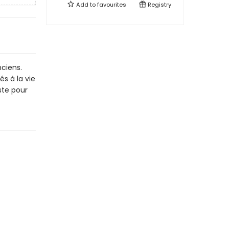
Add to
favourites
Registry
nciens.
és à la vie
ste pour