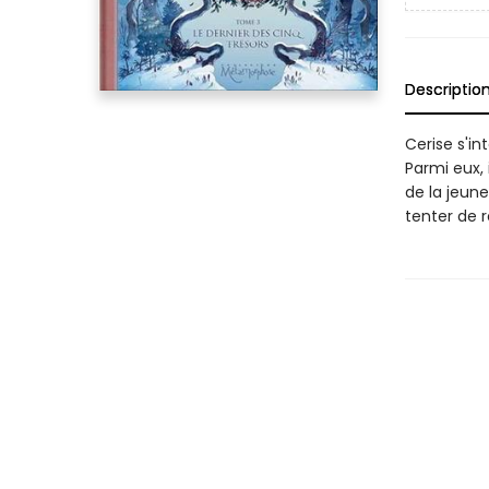
Descriptio
Cerise s'in
Parmi eux, i
de la jeun
tenter de r