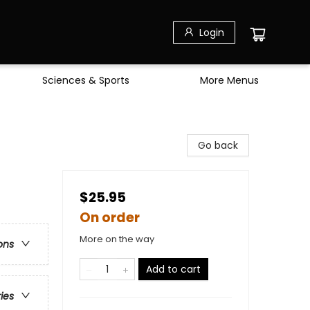
Login
Sciences & Sports
More Menus
Go back
$25.95
On order
More on the way
ons
Add to cart
ries