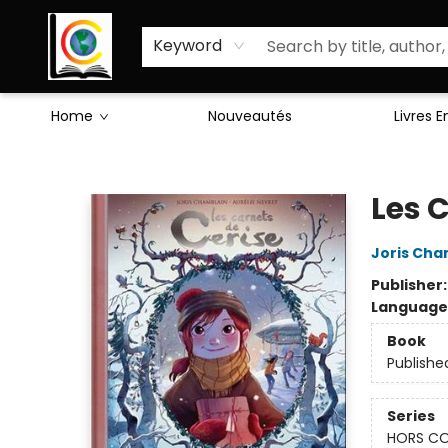
Sciences Humaines
Activités & Jeux
Enseignants
Littérature
À Propos de Nous
Keyword
Home
Nouveautés
Livres 
Librairie Cote Ouest
Les 
Joris Cha
Publisher
Language
Book
Publishe
Series
HORS CO